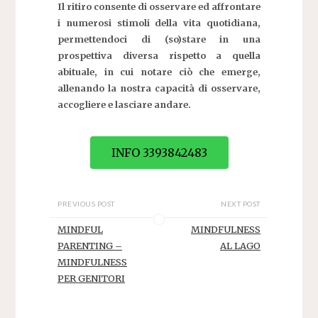
Il ritiro consente di osservare ed affrontare
i numerosi stimoli della vita quotidiana,
permettendoci di (so)stare in una
prospettiva diversa rispetto a quella
abituale, in cui notare ciò che emerge,
allenando la nostra capacità di osservare,
accogliere e lasciare andare.
INFO 3393842483
PREVIOUS POST
NEXT POST
MINDFUL
MINDFULNESS
PARENTING –
AL LAGO
MINDFULNESS
PER GENITORI