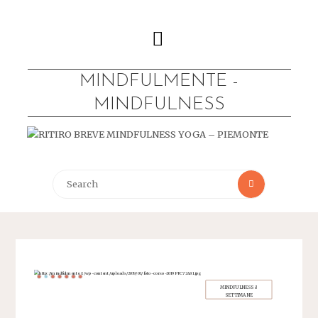
MINDFULMENTE -
MINDFULNESS
e - Ivrea
ULNESS
o 2025
 2025
 Lago
MINDFULNESS 8
023
SETTIMANE