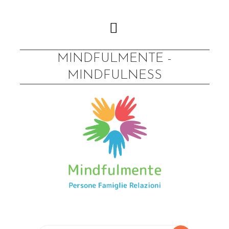
Skip
to
content
MINDFULMENTE -
MINDFULNESS