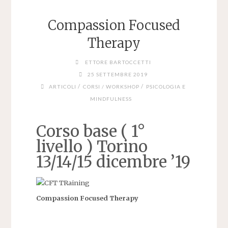
Compassion Focused
Therapy
ETTORE BARTOCCETTI
25 SETTEMBRE 2019
/
/
ARTICOLI
CORSI / WORKSHOP
PSICOLOGIA E
MINDFULNESS
Corso base ( 1°
livello ) Torino
13/14/15 dicembre ’19
Compassion Focused Therapy