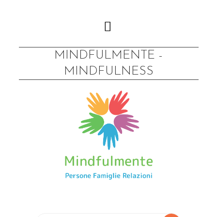
Skip
to
content
MINDFULMENTE -
MINDFULNESS