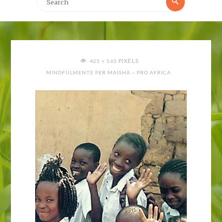
Search
for:
FULL
PIXELS
425 × 565
SIZE
MINDFULMENTE PER MAISHA – PRO AFRICA