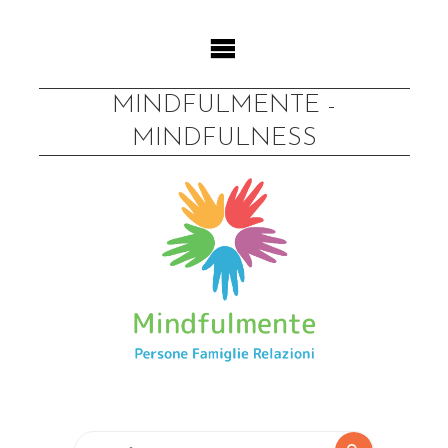
Skip
to
content
MINDFULMENTE -
MINDFULNESS
Search